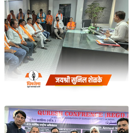
इंधनाचा सुरळीत पुरवठा करावा, या
मागणीसाठी मा. जिल्हाधिकारी साहेब,
बुलढाणा यांना निवेदन देण्यात आले
Coaching