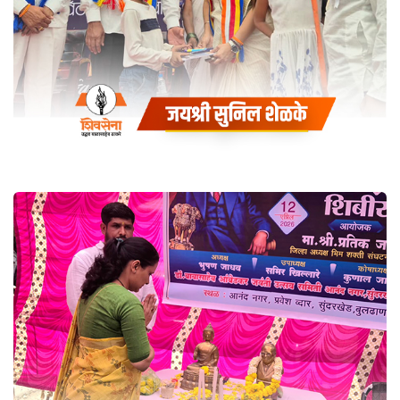
डॉ. बाबासाहेब आंबेडकर जयंती
बुलडाणा भारतरत्न डॉ. बाबासाहेब
आंबेडकर अभिवादन
Coaching
डॉ. बाबासाहेब आंबेडकर जयंतीच्या