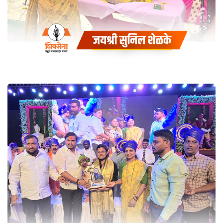
पार्श्वभूमीवर आनंद नगर बुलढाणा येथे
भीमशक्ती संघटनेच्या वतीने भव्य
रक्तदान शिबिरा आयोजन
Coaching
डॉ. बाबासाहेब आंबेडकर सार्वजनिक
जयंती उत्सव समिती गांधी भवन
बुलडाणा प्रसिध्द स्पर्धा परीक्षा
मार्गदर्शक विठ्ठल कांगणे व्याख्यान