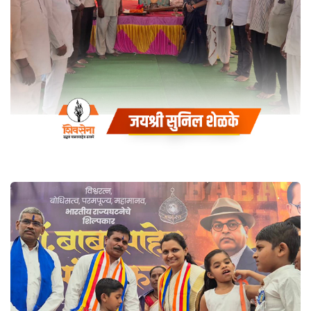
जगद्गुरु तुकाराम महाराज बीज
निमित्ताने आज अनेक ठिकाणी प्रवचन
सोहळा
Coaching