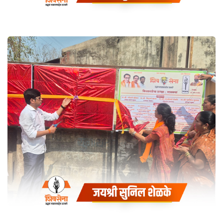
बाळासाहेब ठाकरे जन्मशताब्दी
महोत्सव जयंती
Coaching