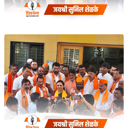
कार्यक्रम
Coaching
नाफेड अंतर्गत शेतमाल खरेदीचे उद्दिष्ट
वाढवून खरेदी प्रक्रिया पूर्ववत सुरू
करावी, या मागण्यांसाठी आज
बुलढाणा येथे मा. जिल्हाधिकारी
बुलढाणा यांना निवेदन देण्यात आले
Coaching