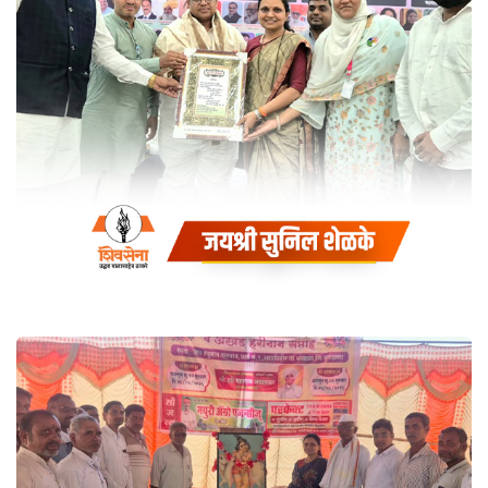
कुरैश कॉन्फरन्सचे चौथे वार्षिक
राष्ट्रीय अधिवेशन काल बुलढाणा
शहरात अत्यंत उत्साहात संपन्न झाले
Coaching